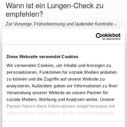
Wann ist ein Lungen-Check zu
empfehlen?
Zur Vorsorge, Früherkennung und laufender Kontrolle –
besonders bei
Dauerstress
Tagesschläfrigkeit
schlafbezogenen Atmungsstörungen, Veränderung
Diese Webseite verwendet Cookies
der Atmung
Wir verwenden Cookies, um Inhalte und Anzeigen zu
Atemnot bei geringer Belastung
personalisieren, Funktionen für soziale Medien anbieten
allergischen asthmatischen Beschwerden
zu können und die Zugriffe auf unsere Website zu
wiederholtem Engegefühl oder atemabhängigen
analysieren. Außerdem geben wir Informationen zu Ihrer
Schmerzen im Brustraum
Verwendung unserer Website an unsere Partner für
vermehrtem Husten und Auswurf
soziale Medien, Werbung und Analysen weiter. Unsere
zunehmend zähem Auswurf
Partner führen diese Informationen möglicherweise mit
Rauchern oder Ex-Rauchern
weiteren Daten zusammen, die Sie ihnen bereitgestellt
chronischer Bronchitis
haben oder die sie im Rahmen Ihrer Nutzung der Dienste
wiederholten Erkältungen der oberen Luftwege
gesammelt haben.